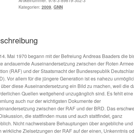
Artikelnummer:
978-3-89819-302-3
Kategorien:
2009
,
GNN
schreibung
4. Mai 1970 begann mit der Befreiung Andreas Baaders die bi
te andauernde Auseinandersetzung zwischen der Roten Armee
tion (RAF) und der Staatsmacht der Bundesrepublik Deutschla
). Vor allem für die jüngere Generation ist es nahezu unmöglic
 über diese Auseinandersetzung ein Bild zu machen, weil die 
rderlichen Quellen weitgehend unzugänglich sind. Es fehlt eine
mlung auch nur der wichtigsten Dokumente der
einandersetzung zwischen der RAF und der BRD. Das erschwe
Diskussion, die stattfinden muss und auch stattfindet, ganz
eblich. Nicht nachweisbare Behauptungen über angebliche und
 wirkliche Zielsetzungen der RAF auf der einen, Unkenntnis od