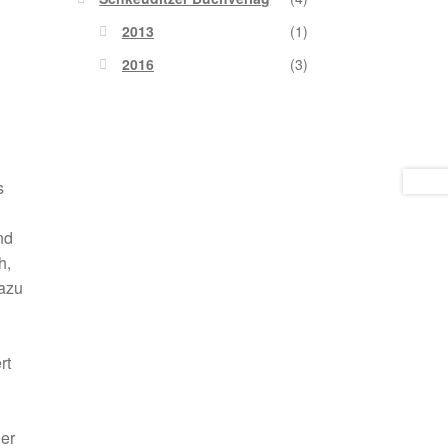
2013
(1)
2016
(3)
s
nd
h,
dazu
rt
er