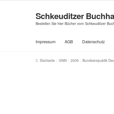
Schkeuditzer Buchh
Zur
Zum
Navigation
Inhalt
Bestellen Sie hier Bücher vom Schkeuditzer Bu
springen
springen
Impressum
AGB
Datenschutz
Startseite
GNN
2009
Bundesrepublik De