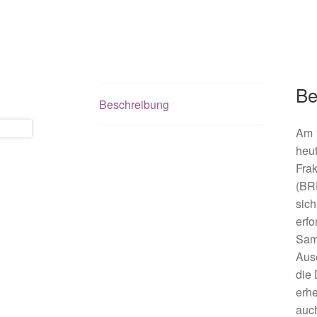
Be
Beschreibung
Am 1
heu
Frak
(BRD
sich
erfo
Sam
Aus
die 
erh
auch