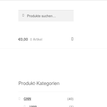
Suche
Suche
nach:
€
0,00
0 Artikel
Produkt-Kategorien
GNN
(40)
1999
(1)