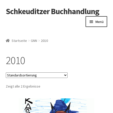
Schkeuditzer Buchhandlung
Zur
Zum
Navigation
Inhalt
Menü
springen
springen
Impressum
Startseite
GNN
2010
AGB
2010
Datenschutz
Zeigt alle 2 Ergebnisse